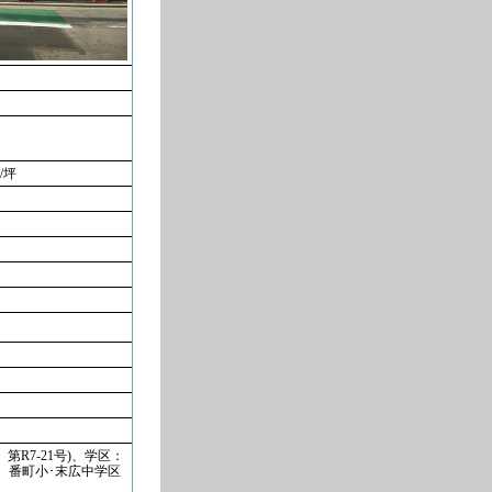
/坪
第R7-21号)、学区：
、番町小･末広中学区