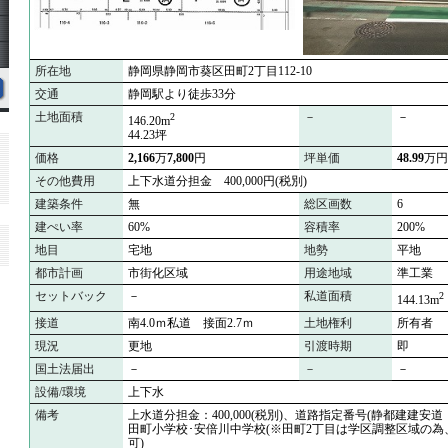
所在地
静岡県静岡市葵区田町2丁目112-10
交通
静岡駅より徒歩33分
土地面積
－
－
2
146.20m
44.23坪
価格
2,166
万
7,800
円
坪単価
48.99
万円
その他費用
上下水道分担金 400,000円(税別)
建築条件
無
総区画数
6
建ぺい率
60%
容積率
200%
地目
宅地
地勢
平地
都市計画
市街化区域
用途地域
準工業
セットバック
－
私道面積
2
144.13m
接道
南4.0ｍ私道 接面2.7ｍ
土地権利
所有者
現況
更地
引渡時期
即
国土法届出
－
－
－
設備/環境
上下水
備考
上水道分担金：400,000(税別)、道路指定番号(静都建建安道 
田町小学校･安倍川中学校(※田町2丁目は学区調整区域の為
可)